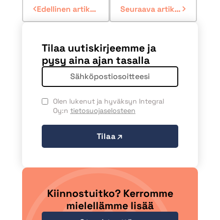
Edellinen artikkeli
Seuraava artikkeli
Tilaa uutiskirjeemme ja
pysy aina ajan tasalla
Olen lukenut ja hyväksyn Integral
Oy:n
tietosuojaselosteen
Tilaa
Kiinnostuitko? Kerromme
mielellämme lisää