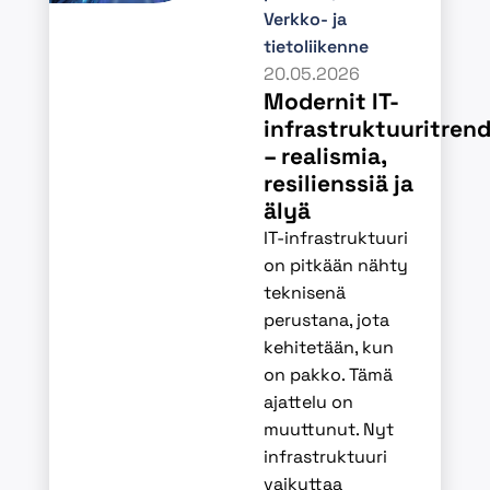
Verkko- ja
tietoliikenne
20.05.2026
Modernit IT-
infrastruktuuritrend
– realismia,
resilienssiä ja
älyä
IT‑infrastruktuuri
on pitkään nähty
teknisenä
perustana, jota
kehitetään, kun
on pakko. Tämä
ajattelu on
muuttunut. Nyt
infrastruktuuri
vaikuttaa