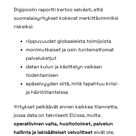
Digipoolin raportti kertoo selvästi, että
suomalaisyritykset kokevat merkittävimmiksi
riskeiksi:
riippuvuudet globaaleista toimijoista
monimutkaiset ja osin tuntemattomat
palveluketjut
datan kulun ja käsittelyn vaikean
todentamisen
epäselvyyden siitä, mitä tapahtuu kriisi‑
ja häiriötilanteissa
Yritykset pelkäävät ennen kaikkea tilannetta,
jossa data on teknisesti EU:ssa, mutta
operatiivinen valta, huoltotoimet, palvelun
hallinta ja lakisääteiset velvoitteet
eivät ole.