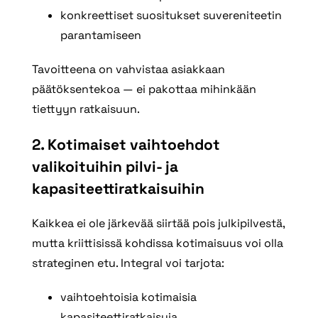
konkreettiset suositukset suvereniteetin
parantamiseen
Tavoitteena on vahvistaa asiakkaan
päätöksentekoa — ei pakottaa mihinkään
tiettyyn ratkaisuun.
2. Kotimaiset vaihtoehdot
valikoituihin pilvi
‑ ja
kapasiteettiratkaisuihin
Kaikkea ei ole järkevää siirtää pois julkipilvestä,
mutta kriittisissä kohdissa kotimaisuus voi olla
strateginen etu. Integral voi tarjota:
vaihtoehtoisia kotimaisia
kapasiteettiratkaisuja