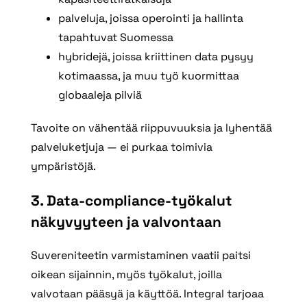
palveluja, joissa operointi ja hallinta
tapahtuvat Suomessa
hybridejä, joissa kriittinen data pysyy
kotimaassa, ja muu työ kuormittaa
globaaleja pilviä
Tavoite on vähentää riippuvuuksia ja lyhentää
palveluketjuja — ei purkaa toimivia
ympäristöjä.
3. Data
‑compliance
‑ty
ökalut
n
äkyvyyteen ja valvontaan
Suvereniteetin varmistaminen vaatii paitsi
oikean sijainnin, myös työkalut, joilla
valvotaan pääsyä ja käyttöä. Integral tarjoaa