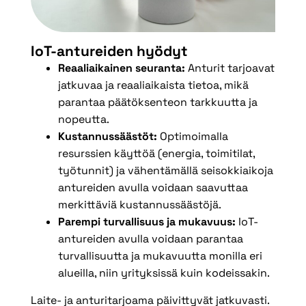
IoT-antureiden hyödyt
Reaaliaikainen seuranta:
Anturit tarjoavat
jatkuvaa ja reaaliaikaista tietoa, mikä
parantaa päätöksenteon tarkkuutta ja
nopeutta.
Kustannussäästöt:
Optimoimalla
resurssien käyttöä (energia, toimitilat,
työtunnit) ja vähentämällä seisokkiaikoja
antureiden avulla voidaan saavuttaa
merkittäviä kustannussäästöjä.
Parempi turvallisuus ja mukavuus:
IoT-
antureiden avulla voidaan parantaa
turvallisuutta ja mukavuutta monilla eri
alueilla, niin yrityksissä kuin kodeissakin.
Laite- ja anturitarjoama päivittyvät jatkuvasti.