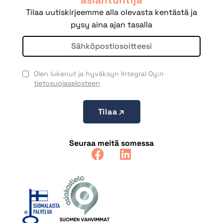
Tilaa uutiskirjeemme alla olevasta kentästä ja
pysy aina ajan tasalla
Olen lukenut ja hyväksyn Integral Oy:n
tietosuojaselosteen
Tilaa
Seuraa meitä somessa