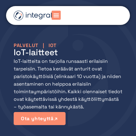
PALVELUT
|
IOT
IoT-laitteet
IoT-laitteita on tarjolla runsaasti erilaisiin
tarpeisiin. Tietoa keräävät anturit ovat
paristokäyttöisiä (elinkaari 10 vuotta) ja niiden
asentaminen on helppoa erilaisiin
toimintaympäristöihin. Kaikki olennaiset tiedot
ovat käytettävissä yhdestä käyttöliittymästä
– työasemalta tai kännykästä.
Ota yhteyttä