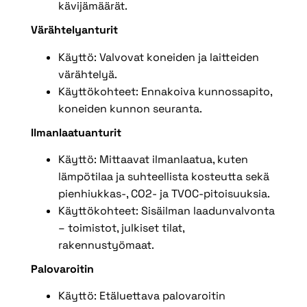
kävijämäärät.
Värähtelyanturit
Käyttö: Valvovat koneiden ja laitteiden
värähtelyä.
Käyttökohteet: Ennakoiva kunnossapito,
koneiden kunnon seuranta.
Ilmanlaatuanturit
Käyttö: Mittaavat ilmanlaatua, kuten
lämpötilaa ja suhteellista kosteutta sekä
pienhiukkas-, CO2- ja TVOC-pitoisuuksia.
Käyttökohteet: Sisäilman laadunvalvonta
– toimistot, julkiset tilat,
rakennustyömaat.
Palovaroitin
Käyttö: Etäluettava palovaroitin