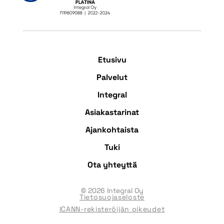
Etusivu
Palvelut
Integral
Asiakastarinat
Ajankohtaista
Tuki
Ota yhteyttä
© 2026 Integral Oy
Tietosuojaseloste
ICANN-rekisteröijän oikeudet