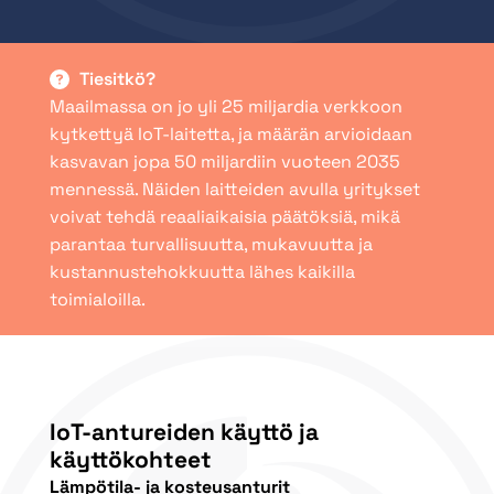
Tiesitkö?
Maailmassa on jo yli 25 miljardia verkkoon
kytkettyä IoT-laitetta, ja määrän arvioidaan
kasvavan jopa 50 miljardiin vuoteen 2035
mennessä. Näiden laitteiden avulla yritykset
voivat tehdä reaaliaikaisia päätöksiä, mikä
parantaa turvallisuutta, mukavuutta ja
kustannustehokkuutta lähes kaikilla
toimialoilla.
IoT-antureiden käyttö ja
käyttökohteet
Lämpötila- ja kosteusanturit