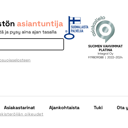
istön
asiantuntija
ä ja pysy aina ajan tasalla
tosuojaselosteen
Asiakastarinat
Ajankohtaista
Tuki
Ota 
ekisteröijän oikeudet