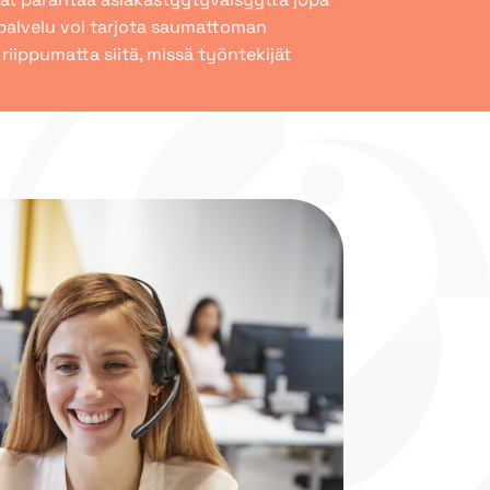
spalvelu voi tarjota saumattoman
ippumatta siitä, missä työntekijät