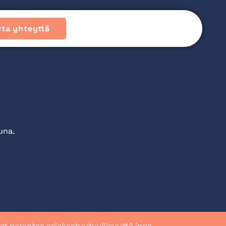
Ota yhteyttä
una.
ivat parantaa asiakastyytyväisyyttä jopa