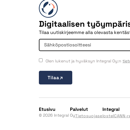
Digitaalisen työympär
Tilaa uutiskirjeemme alla olevasta kentäst
Olen lukenut ja hyväksyn Integral Oy:n
tie
Tilaa
Etusivu
Palvelut
Integral
© 2026 Integral Oy
Tietosuojaseloste
ICANN-r