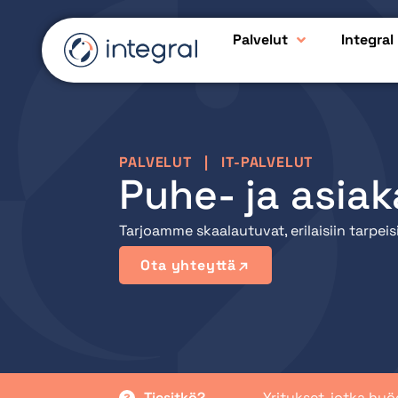
Palvelut
Integral
PALVELUT
|
IT-PALVELUT
Puhe- ja asiak
Tarjoamme skaalautuvat, erilaisiin tarpei
Ota yhteyttä
Tiesitkö?
Yritykset, jotka hy