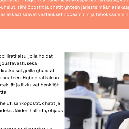
puhelut, sähköpostit ja chatit yhteen järjestelmään asiaka
 asiakkaat saavat vastaukset nopeammin ja tehokkaammin ri
liratkaisu, jolla hoidat
joustavasti, sekä
ratkaisut, joilla yhdistät
aisuuteen. Hybridiratkaisun
tekijät ja liikkuvat henkilöt
tta.
elut, sähköpostit, chatit ja
ksi. Niiden hallinta, ohjaus