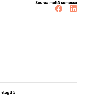
Seuraa meitä somessa
yhteyttä