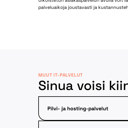
Ulkoistetun asiakaspalvelun avulla voit l
palveluaikoja joustavasti ja kustannuste
MUUT IT-PALVELUT
Sinua voisi k
Pilvi- ja hosting-palvelut