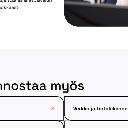
aajentaa asiakaspalvelun
hokkaasti.
iinnostaa myös
Verkko ja tietoliikenne