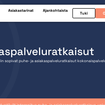
Asiakastarinat
Ajankohtaista
Tuki
aspalveluratkaisut
siin sopivat puhe- ja asiakaspalveluratkaisut kokonaispalvel
ödyntävät integroitua puhe- ja asiakaspalveluratkaisua, vo