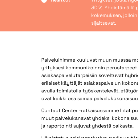
30 %. Yhdistämällä 
kokemuksen, jolloin
sijaitsevat.
Palveluihimme kuuluvat muun muassa mobii
yrityksesi kommunikoinnin perustarpeet 
asiakaspalvelutarpeisiin soveltuvat hybridi
erilaiset käyttäjät asiakaspalvelun kokon
avulla toimistolla työskentelevät, etätyön
ovat kaikki osa samaa palvelukokonaisuu
Contact Center -ratkaisussamme liität puh
muut palvelukanavat yhdeksi kokonaisuude
ja raportointi sujuvat yhdestä paikasta.