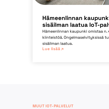
Hämeenlinnan kaupunki
sisäilman laatua IoT-pal
Hämeenlinnan kaupunki omistaa n. 4
kiinteistöä. Ongelmaselvityksissä tu
sisäilman laatua.
Lue lisää
MUUT IOT-PALVELUT