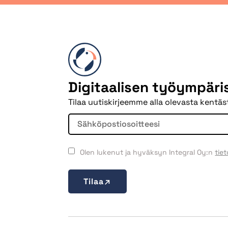
Digitaalisen työympär
Tilaa uutiskirjeemme alla olevasta kentäst
Olen lukenut ja hyväksyn Integral Oy:n
tie
Tilaa