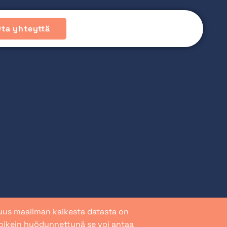
Ota yhteyttä
suus maailman kaikesta datasta on
 oikein hyödynnettynä se voi antaa