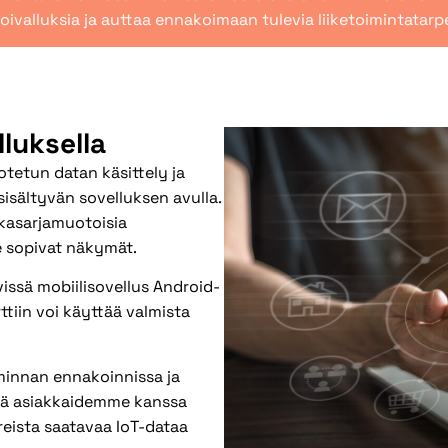
iä oivalluksia ja auttaa ennakoimaan tulevia liiketoimintat
lluksella
otetun datan käsittely ja
isältyvän sovelluksen avulla.
ikasarjamuotoisia
le sopivat näkymät.
vissä mobiilisovellus Android-
ttiin voi käyttää valmista
iminnan ennakoinnissa ja
sä asiakkaidemme kanssa
reista saatavaa IoT-dataa