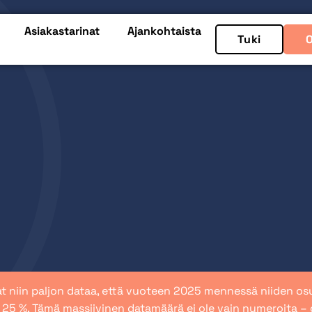
Asiakastarinat
Ajankohtaista
Tuki
vat niin paljon dataa, että vuoteen 2025 mennessä niiden o
a 25 %. Tämä massiivinen datamäärä ei ole vain numeroita –