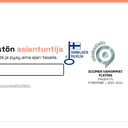
istön
asiantuntija
ä ja pysy aina ajan tasalla
tosuojaselosteen