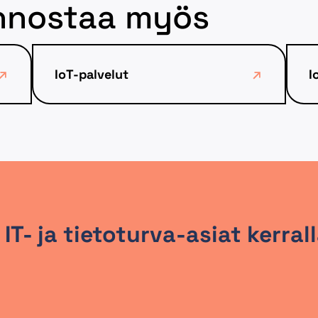
iinnostaa myös
IoT-palvelut
I
 IT- ja tietoturva-asiat kerra