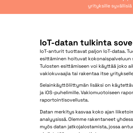
yrityksille syvällis
IoT-datan tulkinta sove
IoT-anturit tuottavat paljon IoT-dataa. Tu
esittäminen hoituvat kokonaispalveluun s
Tulosten esittämiseen voi käyttää joko a
vakiokuvaajia tai rakentaa itse yrityksel
Selainkäyttöliittymän lisäksi on käytettä
ja iOS-puhelimille. Vakiomuotoiseen rapor
raportointisovellusta.
Datan merkitys kasvaa koko ajan liiketo
analyysissä. Olemme rakentaneet yhdes
myös datan jatkojalostamista, jossa antu