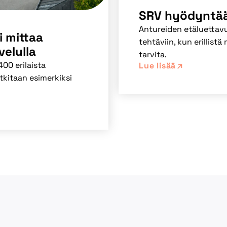
SRV hyödyntää 
Antureiden etäluettav
 mittaa
tehtäviin, kun erillistä
velulla
tarvita.
00 erilaista
Lue lisää
tkitaan esimerkiksi