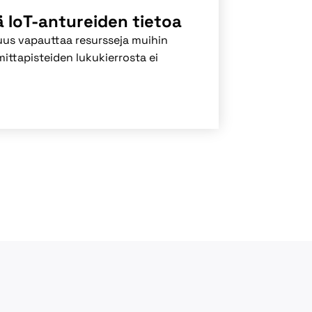
IoT-antureiden tietoa
uus vapauttaa resursseja muihin
 mittapisteiden lukukierrosta ei