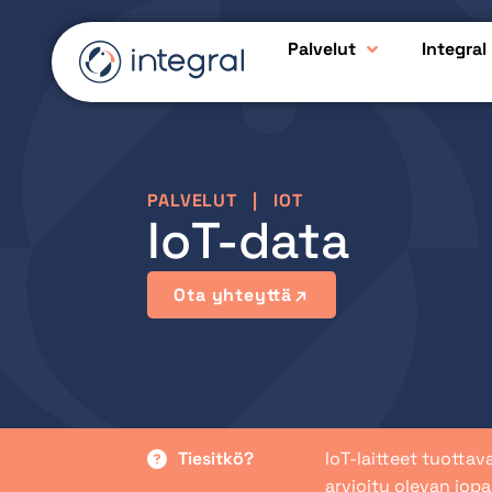
Palvelut
Integral
PALVELUT
|
IOT
IoT-data
Ota yhteyttä
Tiesitkö?
IoT-laitteet tuotta
arvioitu olevan jop