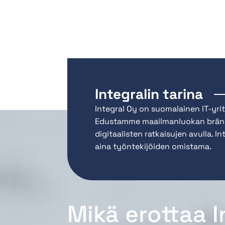
Integralin tarina
Integral Oy on suomalainen IT-yrit
01. Asiakaslähtöisyys
Edustamme maailmanluokan bränd
Olemme aidosti asiakkaidemme tukena ja 
digitaalisten ratkaisujen avulla. 
tarjoaa nopeaa apua, sillä meille on tär
aina työntekijöiden omistama.
Mikä erottaa 