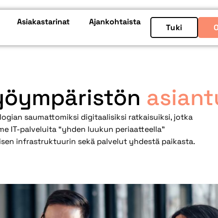
Asiakastarinat
Ajankohtaista
Tuki
työympäristön
asiant
logian saumattomiksi digitaalisiksi ratkaisuiksi, jotka
me IT-palveluita “yhden luukun periaatteella”
lisen infrastruktuurin sekä palvelut yhdestä paikasta.