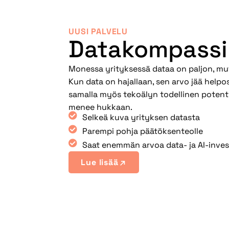
UUSI PALVELU
Datakompassi
Monessa yrityksessä dataa on paljon, m
Kun data on hajallaan, sen arvo jää help
samalla myös tekoälyn todellinen potenti
menee hukkaan.
Selkeä kuva yrityksen datasta
Parempi pohja päätöksenteolle
Saat enemmän arvoa data- ja AI-inves
Lue lisää