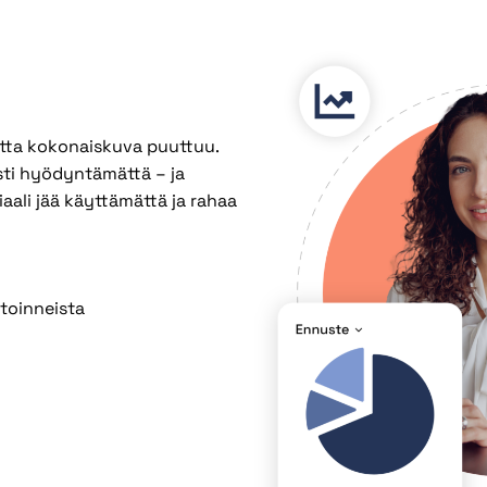
utta kokonaiskuva puuttuu.
osti hyödyntämättä – ja
aali jää käyttämättä ja rahaa
toinneista