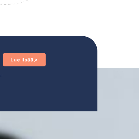
Lue lisää
n
Lue lisää meistä