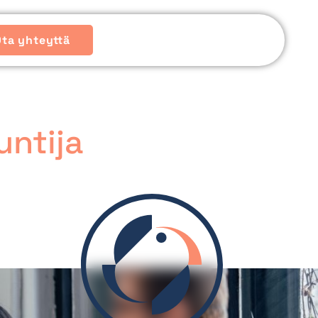
Ota yhteyttä
untija