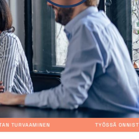
TYÖSSÄ ONNISTUMINEN
KASVU