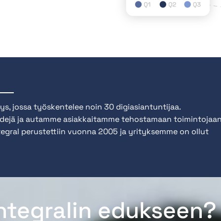
ys, jossa työskentelee noin 30 digiasiantuntijaa.
ejä ja autamme asiakkaitamme tehostamaan toimintojaa
toimimme ihmiseltä ihmiselle. Välittävä asiakaspalvelumme
Integral perustettiin vuonna 2005 ja yrityksemme on ollut
keää tukea ihmisten onnistumista työssään.
Integralin edukseen?