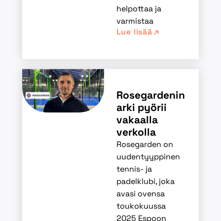
helpottaa ja
varmistaa
Lue lisää
Rosegardenin
arki pyörii
vakaalla
verkolla
Rosegarden on
uudentyyppinen
tennis- ja
padelklubi, joka
avasi ovensa
toukokuussa
2025 Espoon