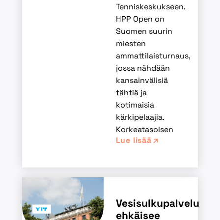
Tenniskeskukseen.
HPP Open on
Suomen suurin
miesten
ammattilaisturnaus,
jossa nähdään
kansainvälisiä
tähtiä ja
kotimaisia
kärkipelaajia.
Korkeatasoisen
Lue lisää
Vesisulkupalvelu
ehkäisee