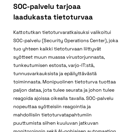
SOC-palvelu tarjoaa
laadukasta tietoturvaa
Kattotutkan tietoturvaratkaisuksi valikoitui
SOC-palvelu (Security Operations Center), joka
tuo yhteen kaikki tietoturvaan liittyvät
syötteet muun muassa virustorjunnasta,
tunkeutumisen estosta, varjo-IT:stä,
tunnusvarkauksista ja epäilyttävästä
toiminnasta. Monipuolinen tietoturva tuottaa
paljon dataa, jota tulee seurata ja johon tulee
reagoida ajoissa oikealla tavalla. SOC-palvelu
nopeuttaa syötteisiin reagointia ja
mahdollisiin tietoturvatapahtumiin
puuttumista siihen kuuluvan jatkuvan
monitoroinnin sekä AI-pohjaisen automaation