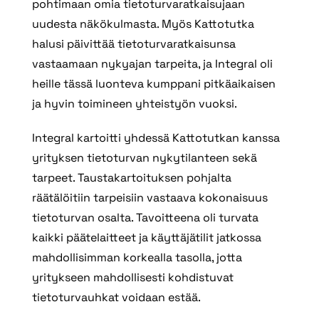
pohtimaan omia tietoturvaratkaisujaan
uudesta näkökulmasta. Myös Kattotutka
halusi päivittää tietoturvaratkaisunsa
vastaamaan nykyajan tarpeita, ja Integral oli
heille tässä luonteva kumppani pitkäaikaisen
ja hyvin toimineen yhteistyön vuoksi.
Integral kartoitti yhdessä Kattotutkan kanssa
yrityksen tietoturvan nykytilanteen sekä
tarpeet. Taustakartoituksen pohjalta
räätälöitiin tarpeisiin vastaava kokonaisuus
tietoturvan osalta. Tavoitteena oli turvata
kaikki päätelaitteet ja käyttäjätilit jatkossa
mahdollisimman korkealla tasolla, jotta
yritykseen mahdollisesti kohdistuvat
tietoturvauhkat voidaan estää.