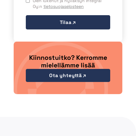
Olen lukenut ja hyväksyn Integral
Oy:n
tietosuojaselosteen
Tilaa
Kiinnostuitko? Kerromme
mielellämme lisää
Ota yhteyttä