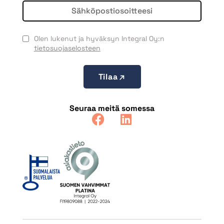
Olen lukenut ja hyväksyn Integral Oy:n
tietosuojaselosteen
Tilaa
Seuraa meitä somessa