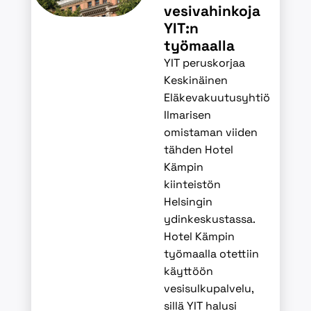
vesivahinkoja
YIT:n
työmaalla
YIT peruskorjaa
Keskinäinen
Eläkevakuutusyhtiö
Ilmarisen
omistaman viiden
tähden Hotel
Kämpin
kiinteistön
Helsingin
ydinkeskustassa.
Hotel Kämpin
työmaalla otettiin
käyttöön
vesisulkupalvelu,
sillä YIT halusi