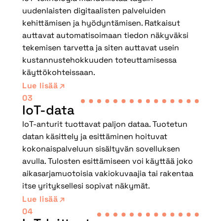
uudenlaisten digitaalisten palveluiden
kehittämisen ja hyödyntämisen. Ratkaisut
auttavat automatisoimaan tiedon näkyväksi
tekemisen tarvetta ja siten auttavat usein
kustannustehokkuuden toteuttamisessa
käyttökohteissaan.
Lue lisää
03
IoT-data
IoT-anturit tuottavat paljon dataa. Tuotetun
datan käsittely ja esittäminen hoituvat
kokonaispalveluun sisältyvän sovelluksen
avulla. Tulosten esittämiseen voi käyttää joko
aikasarjamuotoisia vakiokuvaajia tai rakentaa
itse yrityksellesi sopivat näkymät.
Lue lisää
04