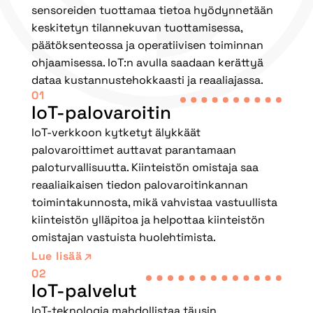
sensoreiden tuottamaa tietoa hyödynnetään
keskitetyn tilannekuvan tuottamisessa,
päätöksenteossa ja operatiivisen toiminnan
ohjaamisessa. IoT:n avulla saadaan kerättyä
dataa kustannustehokkaasti ja reaaliajassa.
01
IoT-palovaroitin
IoT-verkkoon kytketyt älykkäät
palovaroittimet auttavat parantamaan
paloturvallisuutta. Kiinteistön omistaja saa
reaaliaikaisen tiedon palovaroitinkannan
toimintakunnosta, mikä vahvistaa vastuullista
kiinteistön ylläpitoa ja helpottaa kiinteistön
omistajan vastuista huolehtimista.
Lue lisää
02
IoT-palvelut
IoT-teknologia mahdollistaa täysin