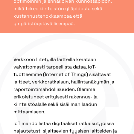
optimoinnin ja ennakoivan kunnossapidon,
mikä tekee kiinteistön ylläpidosta sekä
kustannustehokkaampaa että
ympäristöystävällisempää.
Verkkoon liitetyillä laitteilla kerätään
vaivattomasti tarpeellista dataa. IoT-
tuotteemme (Internet of Things) sisältävät
laitteet, verkkoratkaisun, hallintanäkymän ja
raportointimahdollisuuden. Olemme
erikoistuneet erityisesti rakennus- ja
kiinteistöalalle sekä sisäilman laadun
mittaamiseen.
IoT mahdollistaa digitaaliset ratkaisut, joissa
hajautetusti sijaitsevien fyysisen laitteiden ja