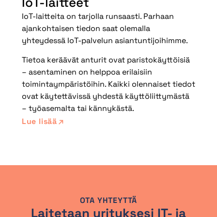
IoT-laitteet
IoT-laitteita on tarjolla runsaasti. Parhaan
ajankohtaisen tiedon saat olemalla
yhteydessä IoT-palvelun asiantuntijoihimme.
Tietoa keräävät anturit ovat paristokäyttöisiä
– asentaminen on helppoa erilaisiin
toimintaympäristöihin. Kaikki olennaiset tiedot
ovat käytettävissä yhdestä käyttöliittymästä
– työasemalta tai kännykästä.
Lue lisää
OTA YHTEYTTÄ
Laitetaan yrityksesi IT- ja