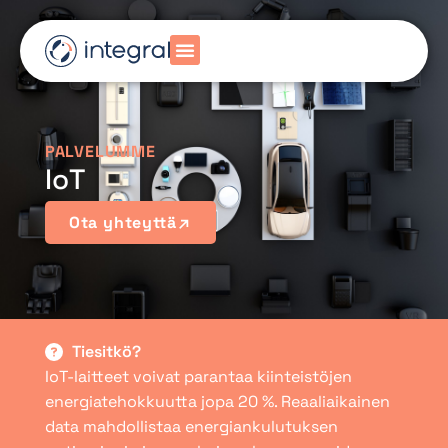
PALVELUMME
IoT
Ota yhteyttä
Tiesitkö?
IoT-laitteet voivat parantaa kiinteistöjen
energiatehokkuutta jopa 20 %. Reaaliaikainen
data mahdollistaa energiankulutuksen