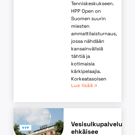
Tenniskeskukseen.
HPP Open on
Suomen suurin
miesten
ammattilaisturnaus,
jossa nähdään
kansainvälisiä
tähtiä ja
kotimaisia
kärkipelaajia.
Korkeatasoisen
Lue lisää
Vesisulkupalvelu
ehkäisee