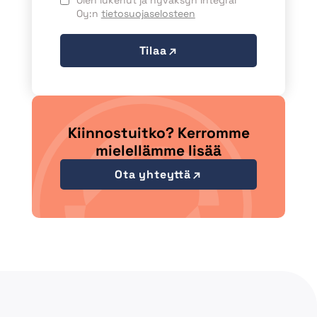
Olen lukenut ja hyväksyn Integral
Oy:n
tietosuojaselosteen
Tilaa
Kiinnostuitko? Kerromme
mielellämme lisää
Ota yhteyttä