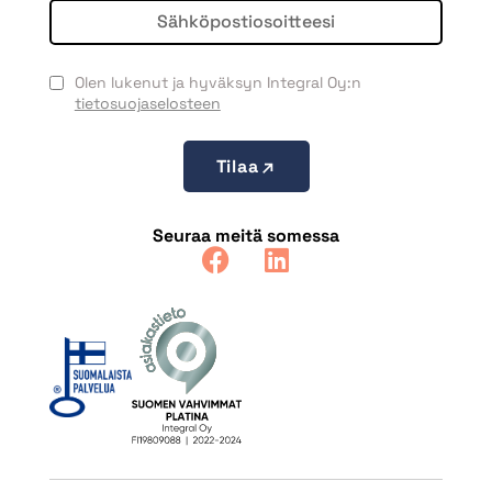
Olen lukenut ja hyväksyn Integral Oy:n
tietosuojaselosteen
Tilaa
Seuraa meitä somessa