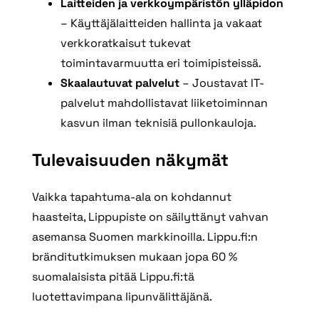
Laitteiden ja verkkoympäristön ylläpidon
– Käyttäjälaitteiden hallinta ja vakaat
verkkoratkaisut tukevat
toimintavarmuutta eri toimipisteissä.
Skaalautuvat palvelut
– Joustavat IT-
palvelut mahdollistavat liiketoiminnan
kasvun ilman teknisiä pullonkauloja.
Tulevaisuuden näkymät
Vaikka tapahtuma-ala on kohdannut
haasteita, Lippupiste on säilyttänyt vahvan
asemansa Suomen markkinoilla. Lippu.fi:n
bränditutkimuksen mukaan jopa 60 %
suomalaisista pitää Lippu.fi:tä
luotettavimpana lipunvälittäjänä.