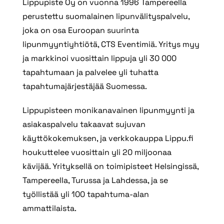
Lippupiste Oy on vuonna 1996 Tampereella
perustettu suomalainen lipunvälityspalvelu,
joka on osa Euroopan suurinta
lipunmyyntiyhtiötä, CTS Eventimiä. Yritys myy
ja markkinoi vuosittain lippuja yli 30 000
tapahtumaan ja palvelee yli tuhatta
tapahtumajärjestäjää Suomessa.
Lippupisteen monikanavainen lipunmyynti ja
asiakaspalvelu takaavat sujuvan
käyttökokemuksen, ja verkkokauppa Lippu.fi
houkuttelee vuosittain yli 20 miljoonaa
kävijää. Yrityksellä on toimipisteet Helsingissä,
Tampereella, Turussa ja Lahdessa, ja se
työllistää yli 100 tapahtuma-alan
ammattilaista.