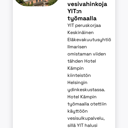
vesivahinkoja
YIT:n
työmaalla
YIT peruskorjaa
Keskinäinen
Eläkevakuutusyhtiö
Ilmarisen
omistaman viiden
tähden Hotel
Kämpin
kiinteistön
Helsingin
ydinkeskustassa.
Hotel Kämpin
työmaalla otettiin
käyttöön
vesisulkupalvelu,
sillä YIT halusi