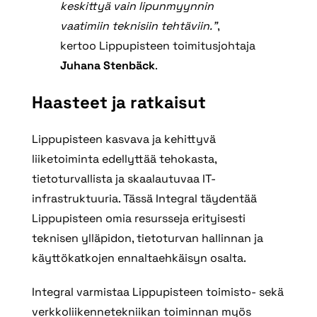
keskittyä vain lipunmyynnin
vaatimiin teknisiin tehtäviin.”
,
kertoo Lippupisteen toimitusjohtaja
Juhana Stenbäck
.
Haasteet ja ratkaisut
Lippupisteen kasvava ja kehittyvä
liiketoiminta edellyttää tehokasta,
tietoturvallista ja skaalautuvaa IT-
infrastruktuuria. Tässä Integral täydentää
Lippupisteen omia resursseja erityisesti
teknisen ylläpidon, tietoturvan hallinnan ja
käyttökatkojen ennaltaehkäisyn osalta.
Integral varmistaa Lippupisteen toimisto- sekä
verkkoliikennetekniikan toiminnan myös