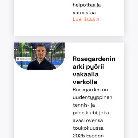
helpottaa ja
varmistaa
Lue lisää
Rosegardenin
arki pyörii
vakaalla
verkolla
Rosegarden on
uudentyyppinen
tennis- ja
padelklubi, joka
avasi ovensa
toukokuussa
2025 Espoon