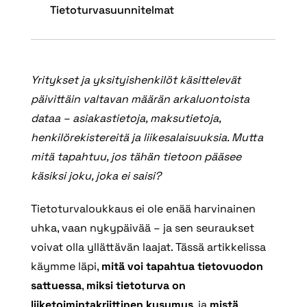
Tietoturvasuunnitelmat
Yritykset ja yksityishenkilöt käsittelevät
päivittäin valtavan määrän arkaluontoista
dataa – asiakastietoja, maksutietoja,
henkilörekistereitä ja liikesalaisuuksia. Mutta
mitä tapahtuu, jos tähän tietoon pääsee
käsiksi joku, joka ei saisi?
Tietoturvaloukkaus ei ole enää harvinainen
uhka, vaan nykypäivää – ja sen seuraukset
voivat olla yllättävän laajat. Tässä artikkelissa
käymme läpi,
mitä voi tapahtua tietovuodon
sattuessa
,
miksi tietoturva on
liiketoimintakriittinen kysymys
, ja
mistä