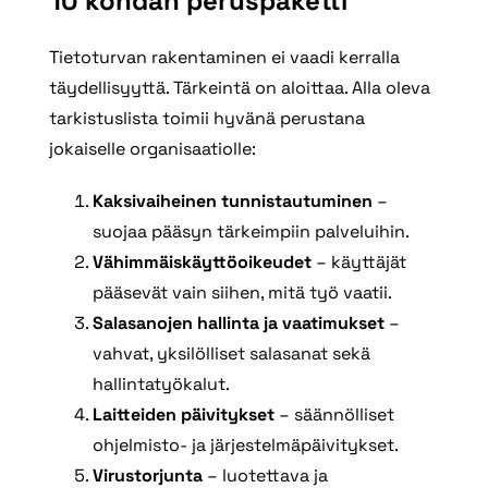
10 kohdan peruspaketti
Tietoturvan rakentaminen ei vaadi kerralla
täydellisyyttä. Tärkeintä on aloittaa. Alla oleva
tarkistuslista toimii hyvänä perustana
jokaiselle organisaatiolle:
Kaksivaiheinen tunnistautuminen
–
suojaa pääsyn tärkeimpiin palveluihin.
Vähimmäiskäyttöoikeudet
– käyttäjät
pääsevät vain siihen, mitä työ vaatii.
Salasanojen hallinta ja vaatimukset
–
vahvat, yksilölliset salasanat sekä
hallintatyökalut.
Laitteiden päivitykset
– säännölliset
ohjelmisto- ja järjestelmäpäivitykset.
Virustorjunta
– luotettava ja