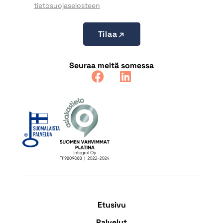
tietosuojaselosteen
Tilaa
Seuraa meitä somessa
Etusivu
Palvelut