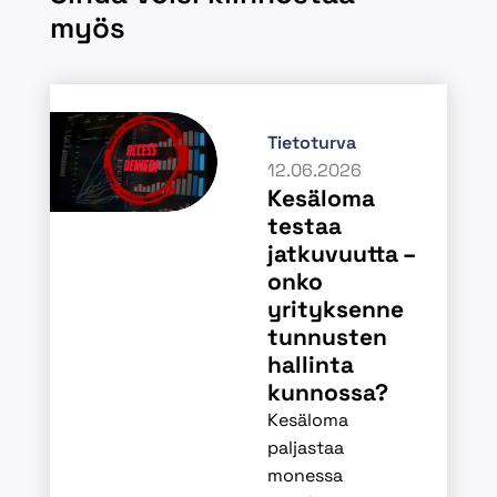
myös
Tietoturva
12.06.2026
Kesäloma
testaa
jatkuvuutta –
onko
yrityksenne
tunnusten
hallinta
kunnossa?
Kesäloma
paljastaa
monessa