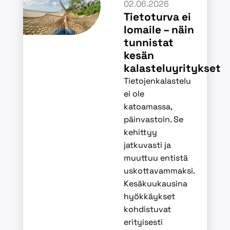
02.06.2026
Tietoturva ei
lomaile – näin
tunnistat
kesän
kalasteluyritykset
Tietojenkalastelu
ei ole
katoamassa,
päinvastoin. Se
kehittyy
jatkuvasti ja
muuttuu entistä
uskottavammaksi.
Kesäkuukausina
hyökkäykset
kohdistuvat
erityisesti