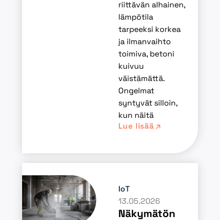
riittävän alhainen,
lämpötila
tarpeeksi korkea
ja ilmanvaihto
toimiva, betoni
kuivuu
väistämättä.
Ongelmat
syntyvät silloin,
kun näitä
Lue lisää
IoT
13.05.2026
Näkymätön