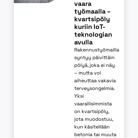
vaara
työmaalla –
kvartsipöly
kuriin IoT-
teknologian
avulla
Rakennustyömailla
syntyy päivittäin
pölyä, joka ei näy
– mutta voi
aiheuttaa vakavia
terveysongelmia.
Yksi
vaarallisimmista
on kvartsipöly,
jota muodostuu,
kun käsitellään
betonia tai muuta