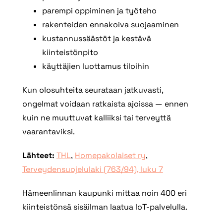
parempi oppiminen ja työteho
rakenteiden ennakoiva suojaaminen
kustannussäästöt ja kestävä
kiinteistönpito
käyttäjien luottamus tiloihin
Kun olosuhteita seurataan jatkuvasti,
ongelmat voidaan ratkaista ajoissa — ennen
kuin ne muuttuvat kalliiksi tai terveyttä
vaarantaviksi.
Lähteet:
THL
,
Homepakolaiset ry
,
Terveydensuojelulaki (763/94), luku 7
Hämeenlinnan kaupunki mittaa noin 400 eri
kiinteistönsä sisäilman laatua IoT-palvelulla.