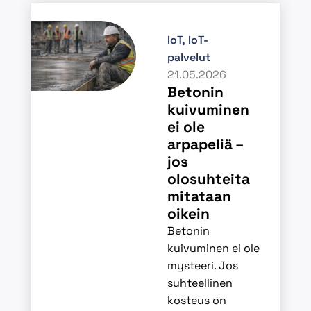
IoT
,
IoT-
palvelut
21.05.2026
Betonin
kuivuminen
ei ole
arpapeliä –
jos
olosuhteita
mitataan
oikein
Betonin
kuivuminen ei ole
mysteeri. Jos
suhteellinen
kosteus on