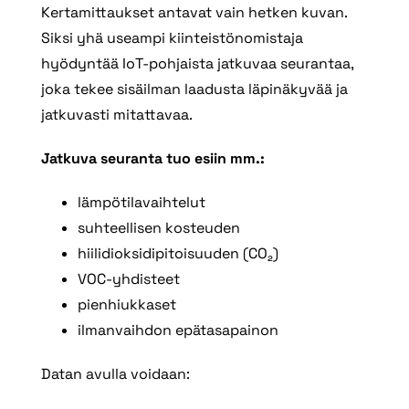
Kertamittaukset antavat vain hetken kuvan.
Siksi yhä useampi kiinteistönomistaja
hyödyntää IoT-pohjaista jatkuvaa seurantaa,
joka tekee sisäilman laadusta läpinäkyvää ja
jatkuvasti mitattavaa.
Jatkuva seuranta tuo esiin mm.:
lämpötilavaihtelut
suhteellisen kosteuden
hiilidioksidipitoisuuden (CO₂)
VOC-yhdisteet
pienhiukkaset
ilmanvaihdon epätasapainon
Datan avulla voidaan: