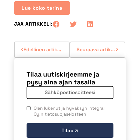
Lue koko tarina
JAA ARTIKKELI:
Edellinen artikkeli
Seuraava artikkeli
Tilaa uutiskirjeemme ja
pysy aina ajan tasalla
Olen lukenut ja hyväksyn Integral
Oy:n
tietosuojaselosteen
Tilaa