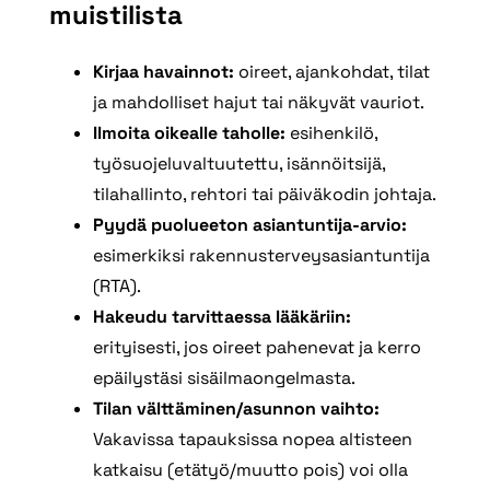
muistilista
Kirjaa havainnot:
oireet, ajankohdat, tilat
ja mahdolliset hajut tai näkyvät vauriot.
Ilmoita oikealle taholle:
esihenkilö,
työsuojeluvaltuutettu, isännöitsijä,
tilahallinto, rehtori tai päiväkodin johtaja.
Pyydä puolueeton asiantuntija-arvio:
esimerkiksi rakennusterveysasiantuntija
(RTA).
Hakeudu tarvittaessa lääkäriin:
erityisesti, jos oireet pahenevat ja kerro
epäilystäsi sisäilmaongelmasta.
Tilan välttäminen/asunnon vaihto:
Vakavissa tapauksissa nopea altisteen
katkaisu (etätyö/muutto pois) voi olla