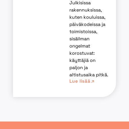
Julkisissa
rakennuksissa,
kuten kouluissa,
päiväkodeissa ja
toimistoissa,
sisäilman
ongelmat
korostuvat:
käyttäjiä on
paljon ja
altistusaika pitkä.
Lue lisää