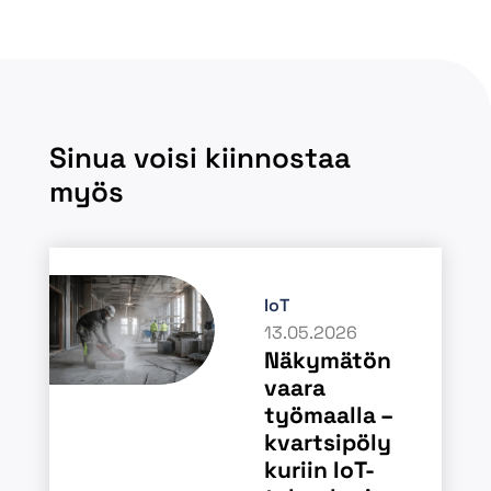
Sinua voisi kiinnostaa
myös
IoT
13.05.2026
Näkymätön
vaara
työmaalla –
kvartsipöly
kuriin IoT-