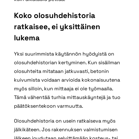
Koko olosuhdehistoria
ratkaisee, ei yksittäinen
lukema
Yksi suurimmista käytännön hyödyistä on
olosuhdehistorian kertyminen. Kun sisäilman
olosuhteita mitataan jatkuvasti, betonin
kuivumista voidaan arvioida kokonaisuutena
myös silloin, kun mittaaja ei ole työmaalla.
Tämä vähentää turhia mittauskäyntejä ja tuo
päätöksentekoon varmuutta.
Olosuhdehistoria on usein ratkaiseva myös
jälkikäteen. Jos rakennuksen valmistumisen
jälkeen joudutaan selvittämään kosteus- tai