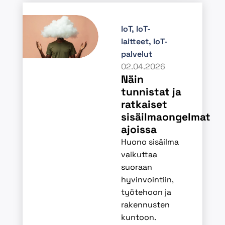
IoT
,
IoT-
laitteet
,
IoT-
palvelut
02.04.2026
Näin
tunnistat ja
ratkaiset
sisäilmaongelmat
ajoissa
Huono sisäilma
vaikuttaa
suoraan
hyvinvointiin,
työtehoon ja
rakennusten
kuntoon.