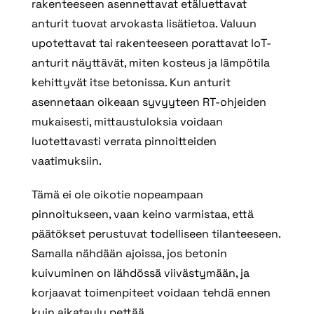
rakenteeseen asennettavat etäluettavat
anturit tuovat arvokasta lisätietoa. Valuun
upotettavat tai rakenteeseen porattavat IoT-
anturit näyttävät, miten kosteus ja lämpötila
kehittyvät itse betonissa. Kun anturit
asennetaan oikeaan syvyyteen RT‑ohjeiden
mukaisesti, mittaustuloksia voidaan
luotettavasti verrata pinnoitteiden
vaatimuksiin.
Tämä ei ole oikotie nopeampaan
pinnoitukseen, vaan keino varmistaa, että
päätökset perustuvat todelliseen tilanteeseen.
Samalla nähdään ajoissa, jos betonin
kuivuminen on lähdössä viivästymään, ja
korjaavat toimenpiteet voidaan tehdä ennen
kuin aikataulu pettää.