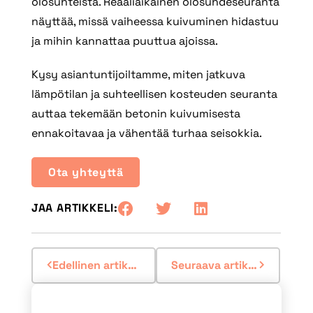
olosuhteista. Reaaliaikainen olosuhdeseuranta
näyttää, missä vaiheessa kuivuminen hidastuu
ja mihin kannattaa puuttua ajoissa.
Kysy asiantuntijoiltamme, miten jatkuva
lämpötilan ja suhteellisen kosteuden seuranta
auttaa tekemään betonin kuivumisesta
ennakoitavaa ja vähentää turhaa seisokkia.
Ota yhteyttä
JAA ARTIKKELI:
Edellinen artikkeli
Seuraava artikkeli