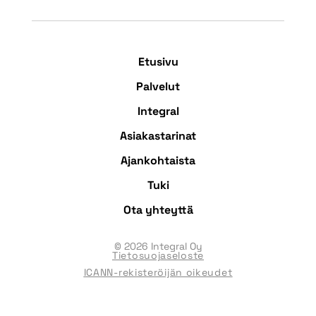
Etusivu
Palvelut
Integral
Asiakastarinat
Ajankohtaista
Tuki
Ota yhteyttä
© 2026 Integral Oy
Tietosuojaseloste
ICANN-rekisteröijän oikeudet