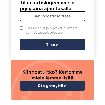
Tilaa uutiskirjeemme ja
pysy aina ajan tasalla
Olen lukenut ja hyväksyn Integral
Oy:n
tietosuojaselosteen
Tilaa
Kiinnostuitko? Kerromme
mielellämme lisää
Ota yhteyttä