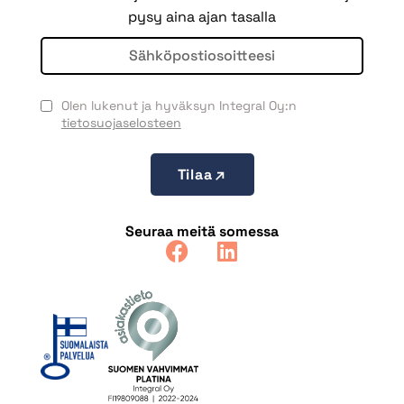
pysy aina ajan tasalla
Olen lukenut ja hyväksyn Integral Oy:n
tietosuojaselosteen
Tilaa
Seuraa meitä somessa