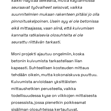
kaikki näyttää selkeältä, mutta käytännössä
seuraavat työvaiheet seisovat, vaikka
suunnitelmien mukaan rakenteen pitäisi jo olla
pinnoituskelpoinen. Usein syy ei ole betonissa
eikä mittaajassa, vaan siinä, että kuivumisen
kannalta ratkaisevia olosuhteita ei ole
seurattu riittävän tarkasti.
Moni projekti ajautuu ongelmiin, koska
betonin kuivumista tarkastellaan liian
kapeasti. Suhteellisen kosteuden mittaus
tehdään oikein, mutta kokonaiskuva puuttuu.
Kuivumista arvioidaan yksittäisten
mittaushetkien perusteella, vaikka
todellisuudessa kyse on viikkojen mittaisesta
prosessista, jossa pienetkin poikkeamat
sisäilman olosuhteissa kertautuvat.