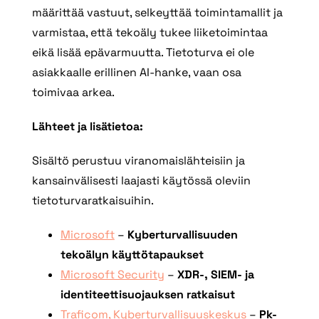
määrittää vastuut, selkeyttää toimintamallit ja
varmistaa, että tekoäly tukee liiketoimintaa
eikä lisää epävarmuutta. Tietoturva ei ole
asiakkaalle erillinen AI‑hanke, vaan osa
toimivaa arkea.
Lähteet ja lisätietoa:
Sisältö perustuu viranomaislähteisiin ja
kansainvälisesti laajasti käytössä oleviin
tietoturvaratkaisuihin.
Microsoft
–
Kyberturvallisuuden
tekoälyn käyttötapaukset
Microsoft Security
–
XDR-, SIEM- ja
identiteettisuojauksen ratkaisut
Traficom, Kyberturvallisuuskeskus
–
Pk-