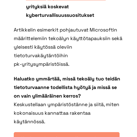
yrityksiä koskevat
kyberturvallisuussuositukset
Artikkelin esimerkit pohjautuvat Microsoftin
määrittelemiin tekoälyn käyttötapauksiin sekä
yleisesti käytössä oleviin
tietoturvakäytäntöihin
pk‑yritysympäristöissä.
Haluatko ymmärtää, missä tekoäly tuo teidän
tietoturvaanne todellista hyötyä ja missä se
on vain ylimääräinen kerros?
Keskustellaan ympäristöstänne ja siitä, miten
kokonaisuus kannattaa rakentaa
käytännössä.