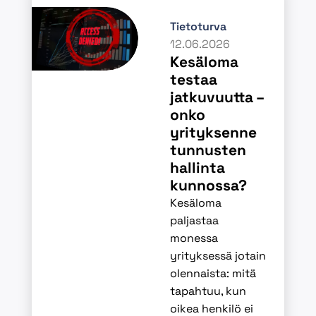
Tietoturva
12.06.2026
Kesäloma
testaa
jatkuvuutta –
onko
yrityksenne
tunnusten
hallinta
kunnossa?
Kesäloma
paljastaa
monessa
yrityksessä jotain
olennaista: mitä
tapahtuu, kun
oikea henkilö ei