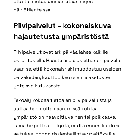
että toimintaa ymmärretään myös
häiriötilanteissa.
Pilvipalvelut – kokonaiskuva
hajautetusta ympäristöstä
Pilvipalvelut ovat arkipäivää lähes kaikille
pk‑yrityksille. Haaste ei ole yksittäinen palvelu,
vaan se, että kokonaisriski muodostuu useiden
palveluiden, käyttöoikeuksien ja asetusten
yhteisvaikutuksesta.
Tekoäly kokoaa tietoa eri pilvipalveluista ja
auttaa hahmottamaan, missä kohtaa
ympäristö on haavoittuvainen tai poikkeava.
Tämä helpottaa IT‑työtä, mutta ennen kaikkea
se tukee johdon riskienhallintaa: päätöksiä ei