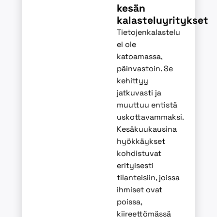
kesän
kalasteluyritykset
Tietojenkalastelu
ei ole
katoamassa,
päinvastoin. Se
kehittyy
jatkuvasti ja
muuttuu entistä
uskottavammaksi.
Kesäkuukausina
hyökkäykset
kohdistuvat
erityisesti
tilanteisiin, joissa
ihmiset ovat
poissa,
kiireettömässä