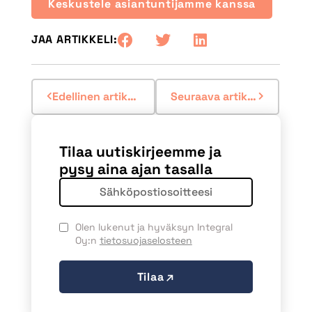
Keskustele asiantuntijamme kanssa
JAA ARTIKKELI:
Edellinen artikkeli
Seuraava artikkeli
Tilaa uutiskirjeemme ja
pysy aina ajan tasalla
Olen lukenut ja hyväksyn Integral
Oy:n
tietosuojaselosteen
Tilaa