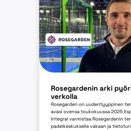
Rosegardenin arki pyöri
verkolla
Rosegarden on uudentyyppinen tenni
avasi ovensa toukokuussa 2025 Esp
Integral varmistaa Rosegardenin ten
padelkeskukselle vakaan ja tietoturv