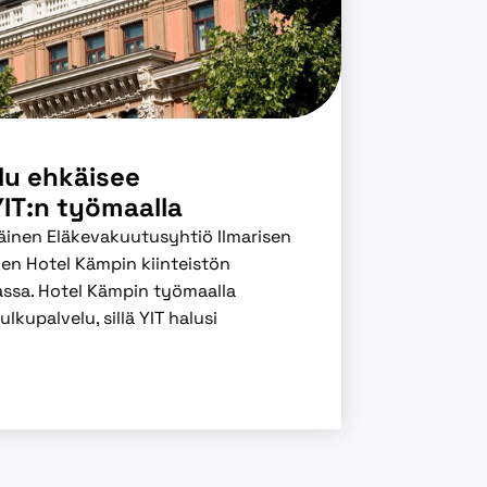
lu ehkäisee
YIT:n työmaalla
äinen Eläkevakuutusyhtiö Ilmarisen
en Hotel Kämpin kiinteistön
assa. Hotel Kämpin työmaalla
lkupalvelu, sillä YIT halusi