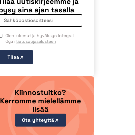
Tilaa uutiskirjeemme ja
pysy aina ajan tasalla
Olen lukenut ja hyväksyn Integral
Oy:n
tietosuojaselosteen
Tilaa
Kiinnostuitko?
Kerromme mielellämme
lisää
Ota yhteyttä