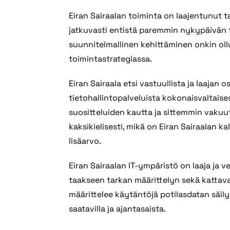
Eiran Sairaalan toiminta on laajentunut ta
jatkuvasti entistä paremmin nykypäivän ta
suunnitelmallinen kehittäminen onkin ol
toimintastrategiassa.
Eiran Sairaala etsi vastuullista ja laa
tietohallintopalveluista kokonaisvaltaises
suositteluiden kautta ja sittemmin vakuut
kaksikielisesti, mikä on Eiran Sairaalan ka
lisäarvo.
Eiran Sairaalan IT-ympäristö on laaja ja 
taakseen tarkan määrittelyn sekä kattavan
määrittelee käytäntöjä potilasdatan säil
saatavilla ja ajantasaista.