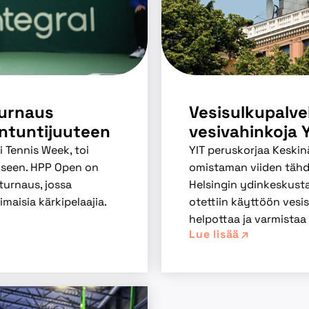
turnaus
Vesisulkupalve
antuntijuuteen
vesivahinkoja 
i Tennis Week, toi
YIT peruskorjaa Keskin
kseen. HPP Open on
omistaman viiden tähd
urnaus, jossa
Helsingin ydinkeskust
maisia kärkipelaajia.
otettiin käyttöön vesisu
helpottaa ja varmistaa
Lue lisää