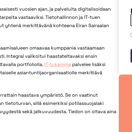
saisesti vuosien ajan, ja palveluita digitalisoidaan
rpeita vastaaviksi. Tietohallinnon ja IT-tuen
lut yhtenä merkittävänä kohteena Eiran Sairaalan
jan osaamisalueen omaavaa kumppania vastaamaan
ti. Integral valikoitui haastateltavaksi ensin
tavalla portfoliolla.
IT-tukemme
palvelee lisäksi
ltaiselle asiantuntijaorganisaatiolle merkittävä
verrattain haastava ympäristö. Se on vaatinut
 tietoturvan, sillä esimerkiksi potilassuojalaki
yvyydestä sekä jatkuvuudesta. Tiedon on oltava aina