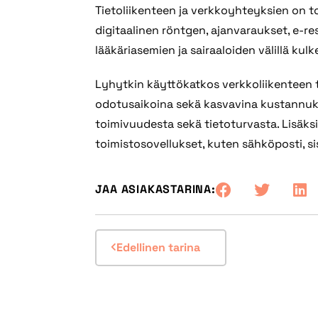
Tietoliikenteen ja verkkoyhteyksien on toi
digitaalinen röntgen, ajanvaraukset, e-re
lääkäriasemien ja sairaaloiden välillä kul
Lyhytkin käyttökatkos verkkoliikenteen 
odotusaikoina sekä kasvavina kustannuksi
toimivuudesta sekä tietoturvasta. Lisäks
toimistosovellukset, kuten sähköposti, si
JAA ASIAKASTARINA:
Edellinen tarina