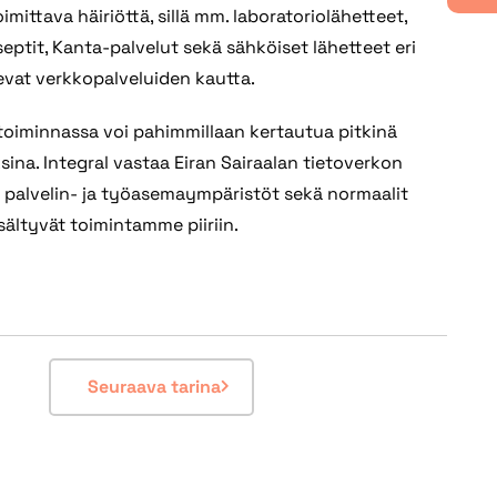
mittava häiriöttä, sillä mm. laboratoriolähetteet,
septit, Kanta-palvelut sekä sähköiset lähetteet eri
kevat verkkopalveluiden kautta.
toiminnassa voi pahimmillaan kertautua pitkinä
na. Integral vastaa Eiran Sairaalan tietoverkon
i palvelin- ja työasemaympäristöt sekä normaalit
sältyvät toimintamme piiriin.
Seuraava tarina