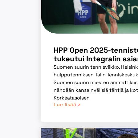
HPP Open 2025-tennis
tukeutui Integralin asi
Suomen suurin tennisviikko, Helsink
huipputenniksen Talin Tenniskesku
Suomen suurin miesten ammattilaist
nähdään kansainvälisiä tähtiä ja koti
Korkeatasoisen
Lue lisää